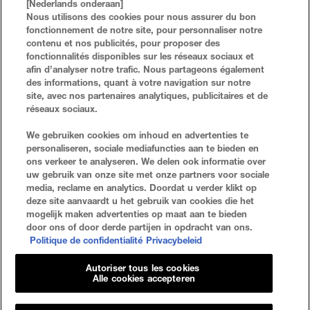
LIQUIDE
MAQUILLAGE ROUGE À LÈVRES FINI MAT
[Nederlands onderaan]
Nous utilisons des cookies pour nous assurer du bon
26 TEINTES
5 TEINTES
fonctionnement de notre site, pour personnaliser notre
contenu et nos publicités, pour proposer des
ACHETER MAINTENANT
SUPERSTAY MATTE INK™ ROUGE À LÈVRES LIQUIDE
ACHETER MAINTENANT
COLOR SENSATIONAL® TH
fonctionnalités disponibles sur les réseaux sociaux et
afin d’analyser notre trafic. Nous partageons également
des informations, quant à votre navigation sur notre
site, avec nos partenaires analytiques, publicitaires et de
réseaux sociaux.
FAQ
RECHERCHER
We gebruiken cookies om inhoud en advertenties te
personaliseren, sociale mediafuncties aan te bieden en
NOUS CONTACTER
PLAN DU SITE
ons verkeer te analyseren. We delen ook informatie over
uw gebruik van onze site met onze partners voor sociale
media, reclame en analytics. Doordat u verder klikt op
deze site aanvaardt u het gebruik van cookies die het
Politique De Confidentialité
Conditions D'utilisation
mogelijk maken advertenties op maat aan te bieden
door ons of door derde partijen in opdracht van ons.
Paramètres Des Cookies
Politique de confidentialité
Privacybeleid
Autoriser tous les cookies
Alle cookies accepteren