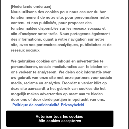
TATTOO BROW PEEL-OFF ENCRE À
EXPRESS BROW DUO 2-IN-1 CRAYON À
SOURCILS BROW
SOURCILS + POUDRE SOURCILS
[Nederlands onderaan]
Nous utilisons des cookies pour nous assurer du bon
4 TEINTES
6 TEINTES
fonctionnement de notre site, pour personnaliser notre
contenu et nos publicités, pour proposer des
ACHETER MAINTENANT
TATTOO BROW PEEL-OFF ENCRE À SOURCILS BROW
ACHETER MAINTENANT
EXPRESS BROW DUO 2-I
fonctionnalités disponibles sur les réseaux sociaux et
afin d’analyser notre trafic. Nous partageons également
des informations, quant à votre navigation sur notre
site, avec nos partenaires analytiques, publicitaires et de
réseaux sociaux.
FAQ
RECHERCHER
We gebruiken cookies om inhoud en advertenties te
personaliseren, sociale mediafuncties aan te bieden en
NOUS CONTACTER
PLAN DU SITE
ons verkeer te analyseren. We delen ook informatie over
uw gebruik van onze site met onze partners voor sociale
media, reclame en analytics. Doordat u verder klikt op
deze site aanvaardt u het gebruik van cookies die het
Politique De Confidentialité
Conditions D'utilisation
mogelijk maken advertenties op maat aan te bieden
door ons of door derde partijen in opdracht van ons.
Paramètres Des Cookies
Politique de confidentialité
Privacybeleid
Autoriser tous les cookies
Alle cookies accepteren