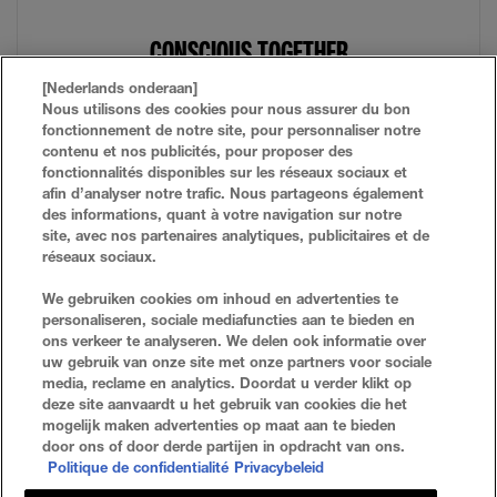
CONSCIOUS TOGETHER​
Ons duurzaamheidsprogramma waarin onze doelen
[Nederlands onderaan]
op het gebied van verpakking, afvalverwijdering,
Nous utilisons des cookies pour nous assurer du bon
productie en formules staan beschreven.
fonctionnement de notre site, pour personnaliser notre
contenu et nos publicités, pour proposer des
MEER INFORMATIE
fonctionnalités disponibles sur les réseaux sociaux et
afin d’analyser notre trafic. Nous partageons également
des informations, quant à votre navigation sur notre
site, avec nos partenaires analytiques, publicitaires et de
réseaux sociaux.
VEELGESTELDE VRAGEN
ZOEKEN
We gebruiken cookies om inhoud en advertenties te
personaliseren, sociale mediafuncties aan te bieden en
NEEM CONTACT MET ONS OP
SITE-OVERZICHT
ons verkeer te analyseren. We delen ook informatie over
uw gebruik van onze site met onze partners voor sociale
media, reclame en analytics. Doordat u verder klikt op
deze site aanvaardt u het gebruik van cookies die het
Privacybeleid
Algemene Voorwaarden
mogelijk maken advertenties op maat aan te bieden
door ons of door derde partijen in opdracht van ons.
Cookie-Instellingen
Politique de confidentialité
Privacybeleid