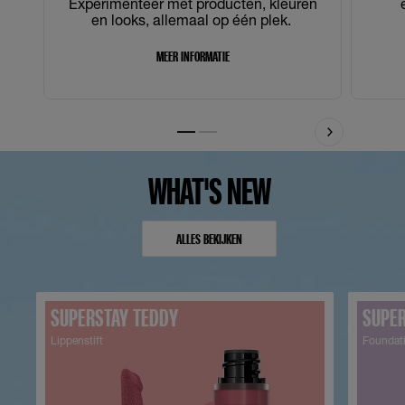
Experimenteer met producten, kleuren
en looks, allemaal op één plek. ​
MEER INFORMATIE
Slide 1
Slide 2
WHAT'S NEW
ALLES BEKIJKEN
SUPERSTAY TEDDY
SUPER
Lippenstift
Foundat