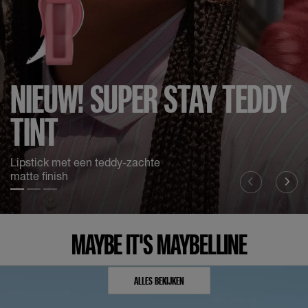
NIEUW! SUPER STAY TEDDY
TINT
Lipstick met een teddy-zachte
matte finish
Slide test 1
Slide test 2
Slide test 3
MAYBE IT'S MAYBELLINE
ALLES BEKIJKEN