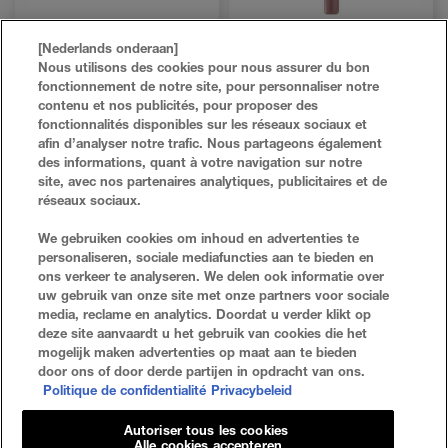
LIFTER LINER ON IT LIP LINER
COLOR SENSATIONAL® SHAPING LIP LINER
SHAPING LIP LINER
[Nederlands onderaan]
Nous utilisons des cookies pour nous assurer du bon
10 TINTEN
5 TINTEN
fonctionnement de notre site, pour personnaliser notre
contenu et nos publicités, pour proposer des
NU KOPEN
LIFTER LINER ON IT LIP LINER
NU KOPEN
COLOR SENSATIONAL® SHAPING
fonctionnalités disponibles sur les réseaux sociaux et
afin d’analyser notre trafic. Nous partageons également
des informations, quant à votre navigation sur notre
site, avec nos partenaires analytiques, publicitaires et de
réseaux sociaux.
VEELGESTELDE VRAGEN
ZOEKEN
We gebruiken cookies om inhoud en advertenties te
personaliseren, sociale mediafuncties aan te bieden en
NEEM CONTACT MET ONS OP
SITE-OVERZICHT
ons verkeer te analyseren. We delen ook informatie over
uw gebruik van onze site met onze partners voor sociale
media, reclame en analytics. Doordat u verder klikt op
deze site aanvaardt u het gebruik van cookies die het
Privacybeleid
Algemene Voorwaarden
mogelijk maken advertenties op maat aan te bieden
door ons of door derde partijen in opdracht van ons.
Cookie-Instellingen
Politique de confidentialité
Privacybeleid
Autoriser tous les cookies
Alle cookies accepteren