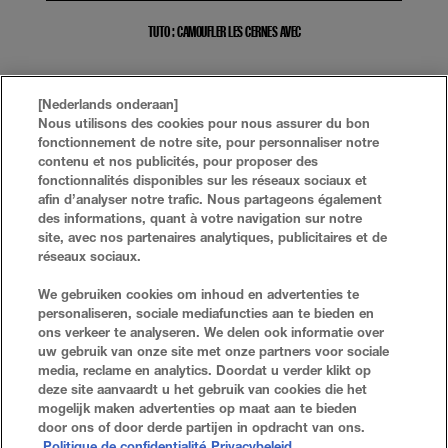
TUTO : CAMOUFLER LES CERNES AVEC
MASTER CAMO
[Nederlands onderaan]
Nous utilisons des cookies pour nous assurer du bon
Débarrassez-vous de vos cernes en trois étapes
fonctionnement de notre site, pour personnaliser notre
simples grâce aux nouveaux Ensembles Correcteur
contenu et nos publicités, pour proposer des
Couleur Master Camo. Corrigez, camouflez et illuminez
fonctionnalités disponibles sur les réseaux sociaux et
pour obtenir un résultat impeccable. Convient aux teints
afin d’analyser notre trafic. Nous partageons également
moyens.
des informations, quant à votre navigation sur notre
site, avec nos partenaires analytiques, publicitaires et de
réseaux sociaux.
FAQ
RECHERCHER
We gebruiken cookies om inhoud en advertenties te
personaliseren, sociale mediafuncties aan te bieden en
NOUS CONTACTER
PLAN DU SITE
ons verkeer te analyseren. We delen ook informatie over
uw gebruik van onze site met onze partners voor sociale
media, reclame en analytics. Doordat u verder klikt op
deze site aanvaardt u het gebruik van cookies die het
Politique De Confidentialité
Conditions D'utilisation
mogelijk maken advertenties op maat aan te bieden
door ons of door derde partijen in opdracht van ons.
Paramètres Des Cookies
Politique de confidentialité
Privacybeleid