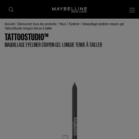
op
Accueil
Découvrez tous les produits
Yeux
Eyeliner
Maquillage eyeliner crayon gel
TattooStudio longue tenue à tailler
TATTOOSTUDIO™
MAQUILLAGE EYELINER CRAYON GEL LONGUE TENUE À TAILLER