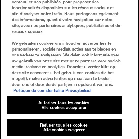
contenu et nos publicités, pour proposer des
fonctionnalités disponibles sur les réseaux sociaux et
afin d’analyser notre trafic. Nous partageons également
des informations, quant à votre navigation sur notre
site, avec nos partenaires analytiques, publicitaires et de
réseaux sociaux.
VEELGESTELDE VRAGEN
ZOEKEN
We gebruiken cookies om inhoud en advertenties te
personaliseren, sociale mediafuncties aan te bieden en
NEEM CONTACT MET ONS OP
SITE-OVERZICHT
ons verkeer te analyseren. We delen ook informatie over
uw gebruik van onze site met onze partners voor sociale
media, reclame en analytics. Doordat u verder klikt op
deze site aanvaardt u het gebruik van cookies die het
Privacybeleid
Algemene Voorwaarden
mogelijk maken advertenties op maat aan te bieden
door ons of door derde partijen in opdracht van ons.
Cookie-Instellingen
Politique de confidentialité
Privacybeleid
Autoriser tous les cookies
Alle cookies accepteren
Refuser tous les cookies
© 2023 Maybelline New York
Alle cookies weigeren
Maybelline New York