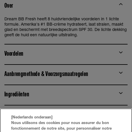
Over
Dream BB Fresh heeft 8 huidvriendelijke voordelen in 1 lichte
formule. Amerika's #1 BB-crème hydrateert, laat stralen, maakt
glad en beschermt met breedspectrum SPF 30. De lichte dekking
geeft de huid een natuurlijke uitstraling.
Voordelen
Aanbrengmethode & Voorzorgsmaatregelen
Ingrediënten
[Nederlands onderaan]
Nous utilisons des cookies pour nous assurer du bon
fonctionnement de notre site, pour personnaliser notre