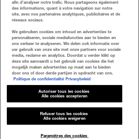
afin d’analyser notre trafic. Nous partageons également
des informations, quant à votre navigation sur notre
site, avec nos partenaires analytiques, publicitaires et de
réseaux sociaux.
VEELGESTELDE VRAGEN
ZOEKEN
We gebruiken cookies om inhoud en advertenties te
personaliseren, sociale mediafuncties aan te bieden en
NEEM CONTACT MET ONS OP
SITE-OVERZICHT
ons verkeer te analyseren. We delen ook informatie over
uw gebruik van onze site met onze partners voor sociale
media, reclame en analytics. Doordat u verder klikt op
deze site aanvaardt u het gebruik van cookies die het
Privacybeleid
Algemene Voorwaarden
mogelijk maken advertenties op maat aan te bieden
door ons of door derde partijen in opdracht van ons.
Cookie-Instellingen
Politique de confidentialité
Privacybeleid
Autoriser tous les cookies
Alle cookies accepteren
Refuser tous les cookies
© 2023 Maybelline New York
Alle cookies weigeren
Maybelline New York
GEMEY PARIS MAYBELLINE NEW YORK
Paramètres des cookies
14, RUE ROYALE 75008 PARIS