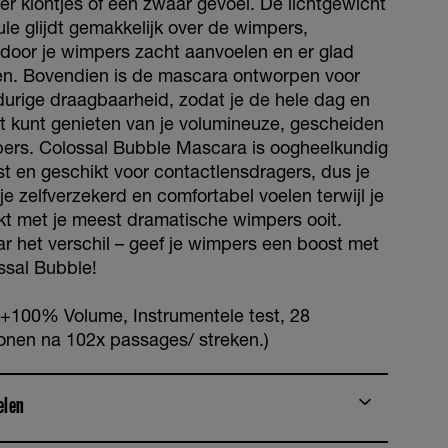
er klontjes of een zwaar gevoel. De lichtgewicht
ule glijdt gemakkelijk over de wimpers,
door je wimpers zacht aanvoelen en er glad
ien. Bovendien is de mascara ontworpen voor
durige draagbaarheid, zodat je de hele dag en
t kunt genieten van je volumineuze, gescheiden
ers. Colossal Bubble Mascara is oogheelkundig
st en geschikt voor contactlensdragers, dus je
je zelfverzekerd en comfortabel voelen terwijl je
kt met je meest dramatische wimpers ooit.
ar het verschil – geef je wimpers een boost met
ssal Bubble!
t +100% Volume, Instrumentele test, 28
onen na 102x passages/ streken.)
elen