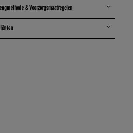
engmethode & Voorzorgsmaatregelen
diënten