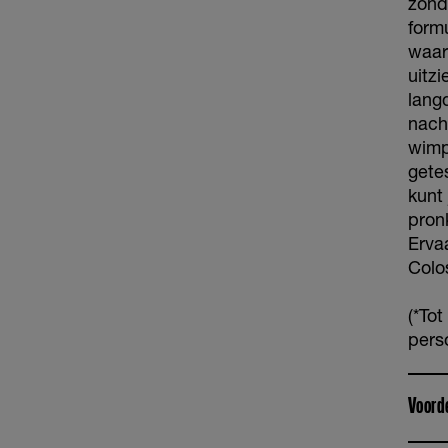
zond
form
waar
uitz
lang
nach
wimp
gete
kunt 
pron
Erva
Colo
(*To
pers
Voord