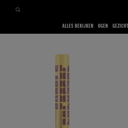
ALLES BEKIJKEN
OGEN
GEZICH
Startpagina
Alles bekijken
Ogen
Mascara
Colossal Bubble Mascara