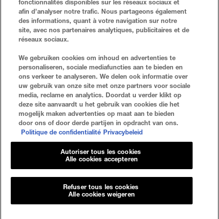
fonctionnalités disponibles sur les réseaux sociaux et
afin d’analyser notre trafic. Nous partageons également
des informations, quant à votre navigation sur notre
site, avec nos partenaires analytiques, publicitaires et de
réseaux sociaux.
VEELGESTELDE VRAGEN
ZOEKEN
We gebruiken cookies om inhoud en advertenties te
personaliseren, sociale mediafuncties aan te bieden en
NEEM CONTACT MET ONS OP
SITE-OVERZICHT
ons verkeer te analyseren. We delen ook informatie over
uw gebruik van onze site met onze partners voor sociale
media, reclame en analytics. Doordat u verder klikt op
deze site aanvaardt u het gebruik van cookies die het
Privacybeleid
Algemene Voorwaarden
mogelijk maken advertenties op maat aan te bieden
door ons of door derde partijen in opdracht van ons.
Cookie-Instellingen
Politique de confidentialité
Privacybeleid
Autoriser tous les cookies
Alle cookies accepteren
Refuser tous les cookies
© 2023 Maybelline New York
Alle cookies weigeren
Maybelline New York
GEMEY PARIS MAYBELLINE NEW YORK