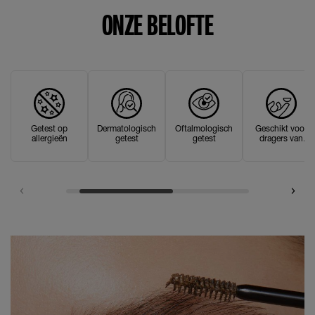
ONZE BELOFTE
Getest op
Dermatologisch
Oftalmologisch
Geschikt voor
allergieën
getest
getest
dragers van
contactlenzen