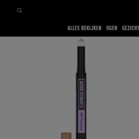
ALLES BEKIJKEN
OGEN
GEZICH
Startpagina
Alles bekijken
Ogen
Wenkbrauwproducten
Express Brow Duo