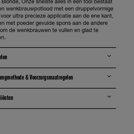
 Blonde, Onze snelste alles in één tool bestaat
een wenkbrauwpotlood met een druppelvormige
 voor ultra precieze applicatie aan de ene kant,
en met poeder gevulde spons aan de andere
 om de wenkbrauwen te vullen en glad te
n.
elen
engmethode & Voorzorgsmaatregelen
diënten