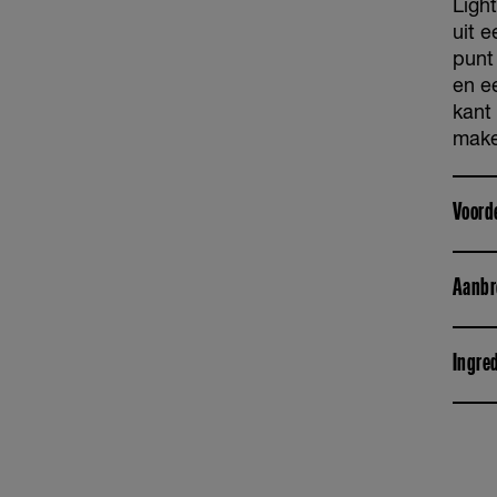
Light
uit 
punt
en e
kant
make
Voord
Aanbr
Ingre