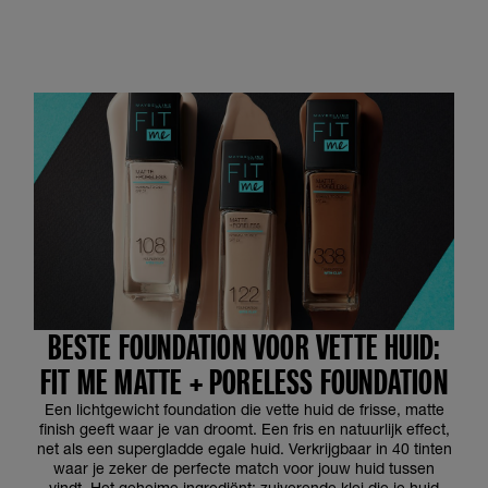
BESTE FOUNDATION VOOR VETTE HUID:
FIT ME MATTE + PORELESS FOUNDATION
Een lichtgewicht foundation die vette huid de frisse, matte
finish geeft waar je van droomt. Een fris en natuurlijk effect,
net als een supergladde egale huid. Verkrijgbaar in 40 tinten
waar je zeker de perfecte match voor jouw huid tussen
vindt. Het geheime ingrediënt: zuiverende klei die je huid