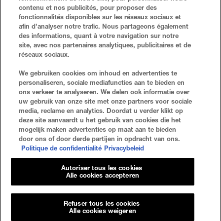
look die 24 uur lang houdt. Bevat geen olie en verstopt je
contenu et nos publicités, pour proposer des
poriën niet. En geeft niet af op je mondmasker!
fonctionnalités disponibles sur les réseaux sociaux et
afin d’analyser notre trafic. Nous partageons également
des informations, quant à votre navigation sur notre
site, avec nos partenaires analytiques, publicitaires et de
réseaux sociaux.
VEELGESTELDE VRAGEN
ZOEKEN
We gebruiken cookies om inhoud en advertenties te
personaliseren, sociale mediafuncties aan te bieden en
NEEM CONTACT MET ONS OP
SITE-OVERZICHT
ons verkeer te analyseren. We delen ook informatie over
uw gebruik van onze site met onze partners voor sociale
media, reclame en analytics. Doordat u verder klikt op
deze site aanvaardt u het gebruik van cookies die het
Privacybeleid
Algemene Voorwaarden
mogelijk maken advertenties op maat aan te bieden
door ons of door derde partijen in opdracht van ons.
Cookie-Instellingen
Politique de confidentialité
Privacybeleid
Autoriser tous les cookies
Alle cookies accepteren
Refuser tous les cookies
© 2023 Maybelline New York
Alle cookies weigeren