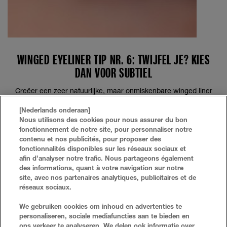
WINGED EYELINER TIP NR. 6: TWIJFEL JE? KIES
DAN VOOR SUBTIEL
Creëer een zeer natuurlijke, maar onmiskenbare winged liner
look met Lasting Drama Gel Eyeliner. Grace suggereert om een
[Nederlands onderaan]
hoekkwast te gebruiken en de gelliner rechtstreeks op de
Nous utilisons des cookies pour nous assurer du bon
wimperlijn aan te brengen. Je ogen komen er duidelijk mee uit,
fonctionnement de notre site, pour personnaliser notre
zonder dat het op "make-up" lijkt.
contenu et nos publicités, pour proposer des
fonctionnalités disponibles sur les réseaux sociaux et
afin d’analyser notre trafic. Nous partageons également
des informations, quant à votre navigation sur notre
site, avec nos partenaires analytiques, publicitaires et de
réseaux sociaux.
VEELGESTELDE VRAGEN
ZOEKEN
We gebruiken cookies om inhoud en advertenties te
personaliseren, sociale mediafuncties aan te bieden en
NEEM CONTACT MET ONS OP
SITE-OVERZICHT
ons verkeer te analyseren. We delen ook informatie over