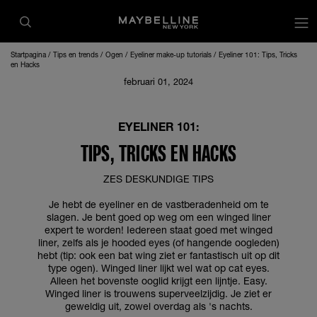
op
Startpagina
Tips en trends
Ogen
Eyeliner make-up tutorials
Eyeliner 101: Tips, Tricks
en Hacks
februari 01, 2024
EYELINER 101:
TIPS, TRICKS EN HACKS
ZES DESKUNDIGE TIPS
Je hebt de eyeliner en de vastberadenheid om te
slagen. Je bent goed op weg om een winged liner
expert te worden! Iedereen staat goed met winged
liner, zelfs als je hooded eyes (of hangende oogleden)
hebt (tip: ook een bat wing ziet er fantastisch uit op dit
type ogen). Winged liner lijkt wel wat op cat eyes.
Alleen het bovenste ooglid krijgt een lijntje. Easy.
Winged liner is trouwens superveelzijdig. Je ziet er
geweldig uit, zowel overdag als 's nachts.