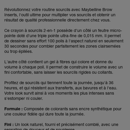
Révolutionnez votre routine sourcils avec Maybelline Brow
Inserts, l'outil ultime pour multiplier vos sourcils et obtenir un
résultat de qualité professionnelle directement chez vous.
Ce crayon à sourcils 2-en-1 possède d'un côté un feutre micro-
pointe doté d'une triple pointe ultra-fine de 0,015 mm. Il permet
de dessiner sans effort 100 poils à l'aspect naturel en seulement
30 secondes pour combler parfaitement les zones clairsemées
ou trop épilées.
L'autre côté contient un gel à fibres qui colore et donne du
volume à chaque poil. Il permet de construire le volume avec un
fini confortable, sans laisser les sourcils rigides ou collants.
Profitez de sourcils qui tiennent toute la journée, jusqu'à 36
heures, et qui résistent aux transferts, aux bavures et à l'eau.
Votre look survit ainsi à vos moments les plus intenses sans
s'estomper ni couler.
Formule :
Composée de colorants sans encre synthétique pour
une couleur fidèle qui dure toute la journée.
Fini :
Un look naturel, fourni et précisément comblé, avec une
sensation de douceur et de souplesse.