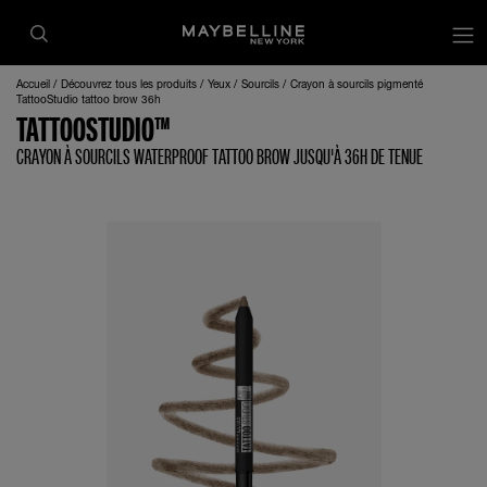
op
Accueil
Découvrez tous les produits
Yeux
Sourcils
Crayon à sourcils pigmenté
TattooStudio tattoo brow 36h
TATTOOSTUDIO™
CRAYON À SOURCILS WATERPROOF TATTOO BROW JUSQU'À 36H DE TENUE