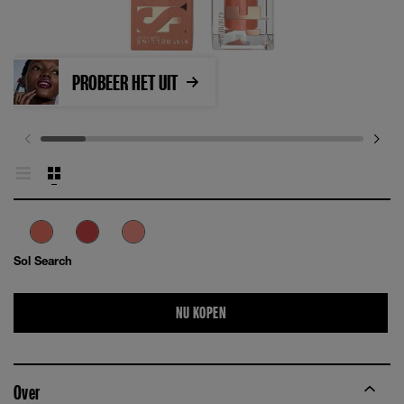
PROBEER HET UIT
Sol Search
NU KOPEN
Over