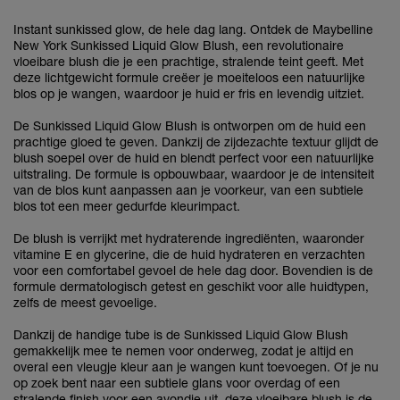
Instant sunkissed glow, de hele dag lang. Ontdek de Maybelline
New York Sunkissed Liquid Glow Blush, een revolutionaire
vloeibare blush die je een prachtige, stralende teint geeft. Met
deze lichtgewicht formule creëer je moeiteloos een natuurlijke
blos op je wangen, waardoor je huid er fris en levendig uitziet.
De Sunkissed Liquid Glow Blush is ontworpen om de huid een
prachtige gloed te geven. Dankzij de zijdezachte textuur glijdt de
blush soepel over de huid en blendt perfect voor een natuurlijke
uitstraling. De formule is opbouwbaar, waardoor je de intensiteit
van de blos kunt aanpassen aan je voorkeur, van een subtiele
blos tot een meer gedurfde kleurimpact.
De blush is verrijkt met hydraterende ingrediënten, waaronder
vitamine E en glycerine, die de huid hydrateren en verzachten
voor een comfortabel gevoel de hele dag door. Bovendien is de
formule dermatologisch getest en geschikt voor alle huidtypen,
zelfs de meest gevoelige.
Dankzij de handige tube is de Sunkissed Liquid Glow Blush
gemakkelijk mee te nemen voor onderweg, zodat je altijd en
overal een vleugje kleur aan je wangen kunt toevoegen. Of je nu
op zoek bent naar een subtiele glans voor overdag of een
stralende finish voor een avondje uit, deze vloeibare blush is de