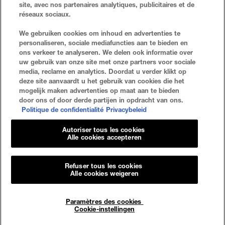
site, avec nos partenaires analytiques, publicitaires et de
réseaux sociaux.
VEELGESTELDE VRAGEN
ZOEKEN
We gebruiken cookies om inhoud en advertenties te
personaliseren, sociale mediafuncties aan te bieden en
NEEM CONTACT MET ONS OP
SITE-OVERZICHT
ons verkeer te analyseren. We delen ook informatie over
uw gebruik van onze site met onze partners voor sociale
media, reclame en analytics. Doordat u verder klikt op
deze site aanvaardt u het gebruik van cookies die het
Privacybeleid
Algemene Voorwaarden
mogelijk maken advertenties op maat aan te bieden
door ons of door derde partijen in opdracht van ons.
Cookie-Instellingen
Politique de confidentialité
Privacybeleid
Autoriser tous les cookies
Alle cookies accepteren
Refuser tous les cookies
© 2023 Maybelline New York
Alle cookies weigeren
Maybelline New York
GEMEY PARIS MAYBELLINE NEW YORK
Paramètres des cookies
14, RUE ROYALE 75008 PARIS
Cookie-instellingen
[email protected]